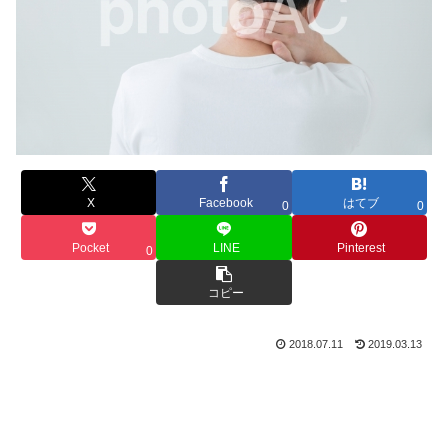
X
Facebook
はてブ
0
0
Pocket
LINE
Pinterest
0
コピー
2018.07.11
2019.03.13