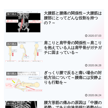
大腰筋と腰痛の関係性～大腰筋は
腰の痛み
腰部にとってどんな役割を持つ
の？～
2020.07.03
肩こりと肩甲骨の関係性～肩こり
肩の痛み
を抱えている人は肩甲骨がガチガ
チに固まっている～
2020.06.28
ぎっくり腰で反ると痛い場合の対
腰の痛み
処方法について～腰痛には安静よ
りも行動を～
2020.06.24
腰方形筋の痛みの原因は「中腰の
腰の痛み
姿勢」であり中途半端な姿勢が一