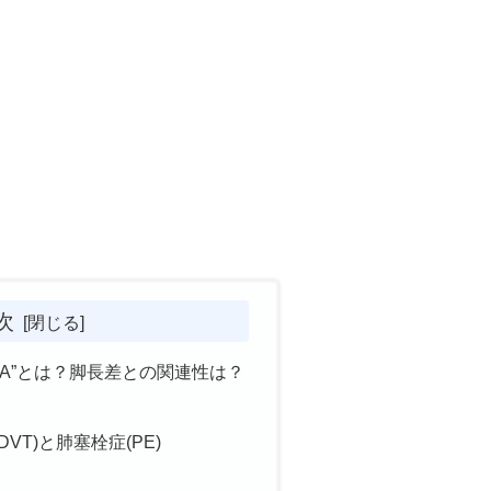
次
HA”とは？脚長差との関連性は？
VT)と肺塞栓症(PE)