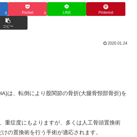
Pocket
LINE
Pinterest
0
0
コピー
2020.01.24
asty：THA)は、転倒により股関節の骨折(大腿骨頸部骨折)を
は、重症度にもよりますが、多くは人工骨頭置換術
)という骨頭側だけの置換術を行う手術が適応されます。