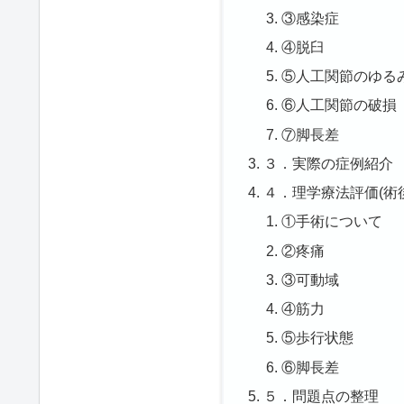
③感染症
④脱臼
⑤人工関節のゆる
⑥人工関節の破損
⑦脚長差
３．実際の症例紹介
４．理学療法評価(術
①手術について
②疼痛
③可動域
④筋力
⑤歩行状態
⑥脚長差
５．問題点の整理