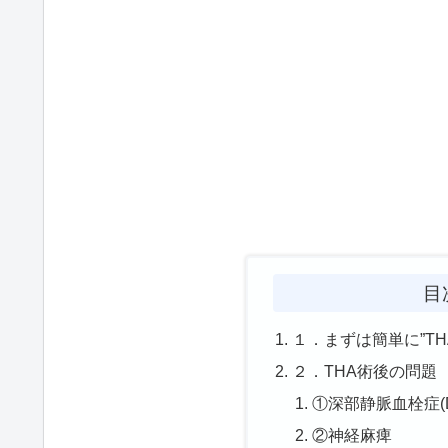
目
１．まずは簡単に”T
２．THA術後の問題
①深部静脈血栓症(D
②神経麻痺