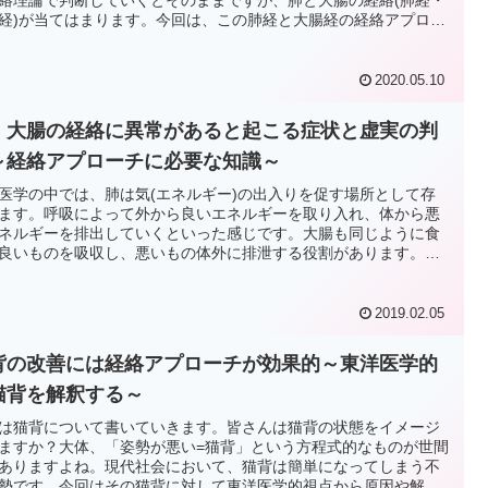
経)が当てはまります。今回は、この肺経と大腸経の経絡アプロー
ついて、ストレスと呼吸機能の観点から肺経・大腸経のトレーニ
方法や改善方法をご紹介していきます。
2020.05.10
・大腸の経絡に異常があると起こる症状と虚実の判
～経絡アプローチに必要な知識～
医学の中では、肺は気(エネルギー)の出入りを促す場所として存
ます。呼吸によって外から良いエネルギーを取り入れ、体から悪
ネルギーを排出していくといった感じです。大腸も同じように食
良いものを吸収し、悪いもの体外に排泄する役割があります。こ
うに、肺・大腸は身体をクリーンに保つために必要な働きをする
になります。
2019.02.05
背の改善には経絡アプローチが効果的～東洋医学的
猫背を解釈する～
は猫背について書いていきます。皆さんは猫背の状態をイメージ
ますか？大体、「姿勢が悪い=猫背」という方程式的なものが世間
ありますよね。現代社会において、猫背は簡単になってしまう不
勢です。今回はその猫背に対して東洋医学的視点から原因や解決