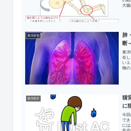
大腸
チに
ング
肺
東洋医学
断
東洋
在し
いエ
物の
のよ
部分
猫
東洋医学
に
今回
でき
には
良姿