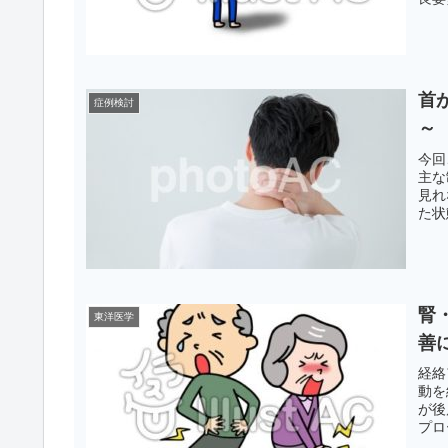
方法
首
症例検討
～
今回
主な
見れ
た状
い、
腎
東洋医学
善
経絡
動を
が後
プロ