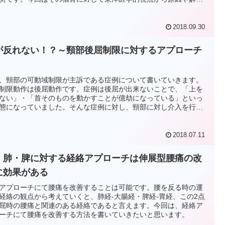
をまとめていきます。
2018.09.30
が反れない！？～頸部後屈制限に対するアプローチ
、頸部の可動域制限が主訴である症例について書いていきます。
制限動作は後屈動作です。症例は後屈が出来ないことで、「上を
ない」・「首そのものを動かすことが億劫になっている」といっ
態になっていました。そんな症例に対し、頸部に対し介入を行
変化が得られたのでその過程をまとめていきたいとおもいます。
2018.07.11
・肺・脾に対する経絡アプローチは伸展型腰痛の改
に効果がある
アプローチにて腰痛を改善することは可能です。腰を反る時の運
経絡の観点から考えていくと、肺経-大腸経・脾経-胃経、この2点
屈時の腰痛と関連のある経絡であると言えます。今回は、経絡ア
ーチにて腰痛を改善する方法を書いていきたいと思います。