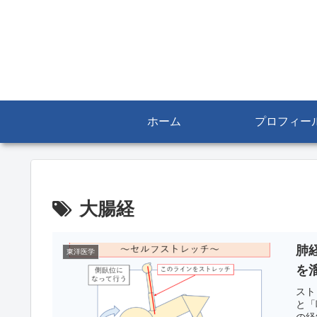
ホーム
プロフィー
大腸経
肺
東洋医学
を
スト
と「
の経